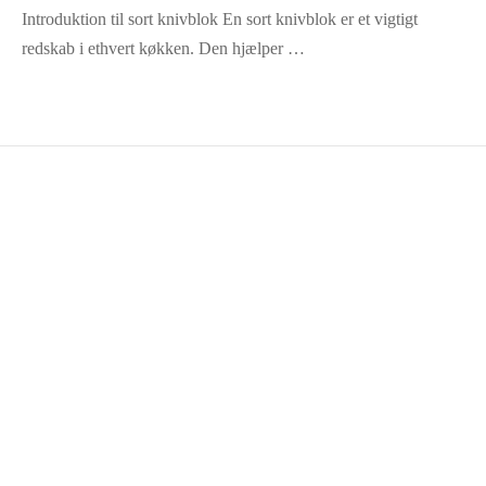
Introduktion til sort knivblok En sort knivblok er et vigtigt
redskab i ethvert køkken. Den hjælper …
KUNDESERVICE
Om Innerchef
Kontakt
Handelsbetingelser
Fortrydelsesret
Forhandlere