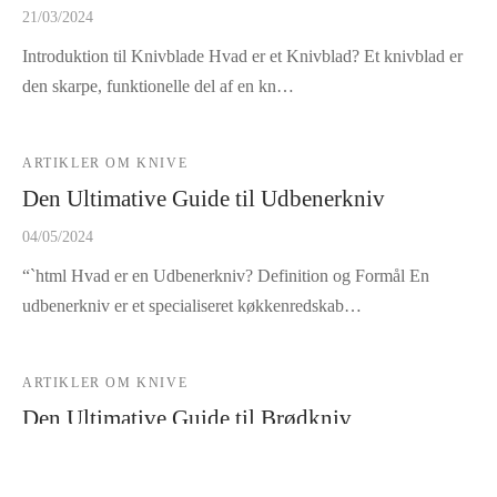
21/03/2024
Introduktion til Knivblade Hvad er et Knivblad? Et knivblad er
den skarpe, funktionelle del af en kn…
ARTIKLER OM KNIVE
Den Ultimative Guide til Udbenerkniv
04/05/2024
“`html Hvad er en Udbenerkniv? Definition og Formål En
udbenerkniv er et specialiseret køkkenredskab…
ARTIKLER OM KNIVE
Den Ultimative Guide til Brødkniv
27/04/2024
Hvad er en Brødkniv? Definition af en Brødkniv En brødkniv er