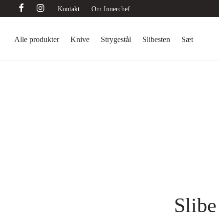
Kontakt
Om Innerchef
Alle produkter
Knive
Strygestål
Slibesten
Sæt
Slibe