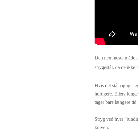
Den nemmeste måde at
strygestål, da de ikke 
Hvis det står rigtig sl
hurtigere. Ellers funge
tager bare længere tid.
Stryg ved hver “rundin
kniven.