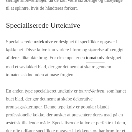
særlige slibeværktøjer, da de kan være skrøbelige og tilbøjelige
til at splintre, hvis de håndteres forkert.
Specialiserede Urteknive
Specialiserede
urteknive
er designet til specifikke opgaver i
køkkenet. Disse knive kan variere i form og størrelse afhængigt
af deres tiltænkte brug. For eksempel er en
tomatkniv
designet
med et savtakket blad, der gør det nemt at skære gennem
tomatens skind uden at mase frugten.
En anden type specialiseret urtekniv er
tourné-kniven
, som har et
buet blad, der gør det nemt at skabe dekorative
grøntsagsskæringer. Denne type kniv er populær blandt
professionelle kokke, der ønsker at præsentere deres mad på en
æstetisk tiltalende måde. Specialiserede knive er perfekte til dem,
der ofte udfører specifikke opgaver i køkkenet og har brug for et