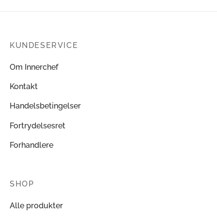
vælges
Tilføj til kurv
på
varesiden
KUNDESERVICE
Om Innerchef
Kontakt
Handelsbetingelser
Fortrydelsesret
Forhandlere
SHOP
Alle produkter