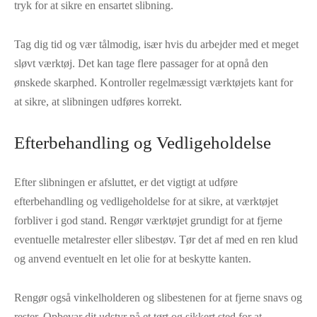
tryk for at sikre en ensartet slibning.
Tag dig tid og vær tålmodig, især hvis du arbejder med et meget
sløvt værktøj. Det kan tage flere passager for at opnå den
ønskede skarphed. Kontroller regelmæssigt værktøjets kant for
at sikre, at slibningen udføres korrekt.
Efterbehandling og Vedligeholdelse
Efter slibningen er afsluttet, er det vigtigt at udføre
efterbehandling og vedligeholdelse for at sikre, at værktøjet
forbliver i god stand. Rengør værktøjet grundigt for at fjerne
eventuelle metalrester eller slibestøv. Tør det af med en ren klud
og anvend eventuelt en let olie for at beskytte kanten.
Rengør også vinkelholderen og slibestenen for at fjerne snavs og
rester. Opbevar dit udstyr på et tørt og sikkert sted for at