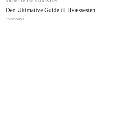
ARTIKLER OM SLIBESTEN
Den Ultimative Guide til Hvæssesten
20/03/2024
Introduktion til Hvæssesten Hvad er en Hvæssesten? En
hvæssesten er et slibeværktøj, der bruges til …
KUNDESERVICE
Om Innerchef
Kontakt
Handelsbetingelser