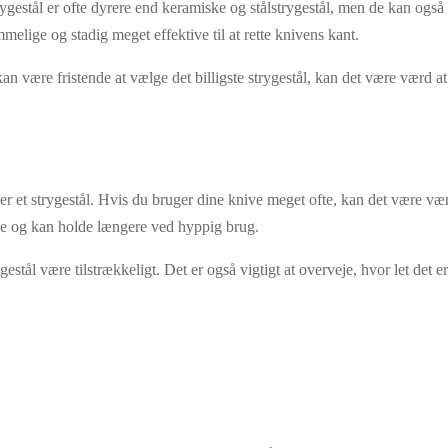
strygestål er ofte dyrere end keramiske og stålstrygestål, men de kan ogs
mmelige og stadig meget effektive til at rette knivens kant.
an være fristende at vælge det billigste strygestål, kan det være værd at 
 et strygestål. Hvis du bruger dine knive meget ofte, kan det være værd a
rke og kan holde længere ved hyppig brug.
gestål være tilstrækkeligt. Det er også vigtigt at overveje, hvor let det 