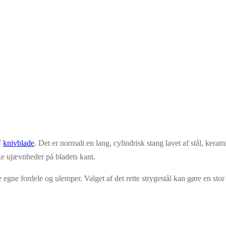
f
knivblade
. Det er normalt en lang, cylindrisk stang lavet af stål, kera
ske ujævnheder på bladets kant.
ne egne fordele og ulemper. Valget af det rette strygestål kan gøre en st