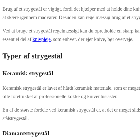
Brug af et strygestål er vigtigt, fordi det hjælper med at holde dine k
at skære igennem madvarer. Desuden kan regelmæssig brug af et stryge
Ved at bruge et strygestål regelmæssigt kan du opretholde en skarp kan
essentiel del af
knivpleje
, som enhver, der ejer knive, bør overveje.
Typer af strygestål
Keramisk strygestål
Keramisk strygestål er lavet af hårdt keramisk materiale, som er meget e
ofte foretrukket af professionelle kokke og kniventusiaster.
En af de største fordele ved keramisk strygestål er, at det er meget sl
stålstrygestål.
Diamantstrygestål