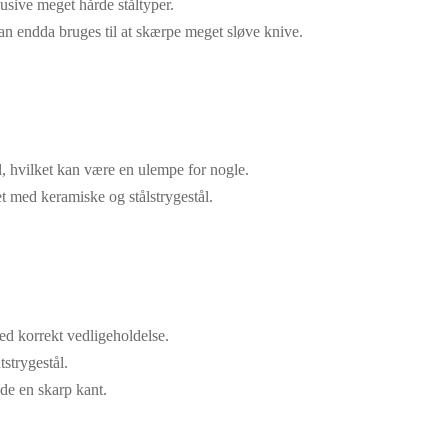
usive meget hårde ståltyper.
kan endda bruges til at skærpe meget sløve knive.
l, hvilket kan være en ulempe for nogle.
 med keramiske og stålstrygestål.
d korrekt vedligeholdelse.
strygestål.
lde en skarp kant.