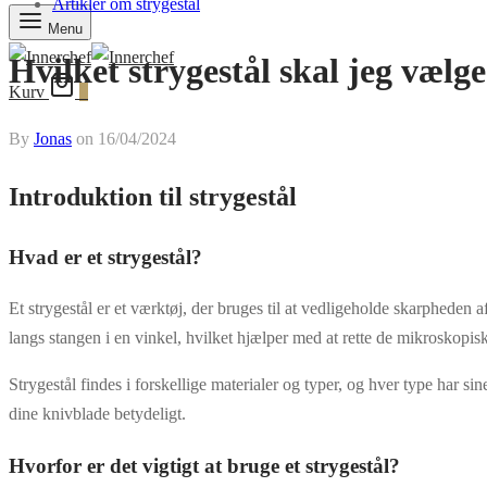
Artikler om strygestål
Menu
Hvilket strygestål skal jeg vælge
Kurv
0
By
Jonas
on
16/04/2024
Introduktion til strygestål
Hvad er et strygestål?
Et strygestål er et værktøj, der bruges til at vedligeholde skarpheden a
langs stangen i en vinkel, hvilket hjælper med at rette de mikroskopi
Strygestål findes i forskellige materialer og typer, og hver type har si
dine knivblade betydeligt.
Hvorfor er det vigtigt at bruge et strygestål?