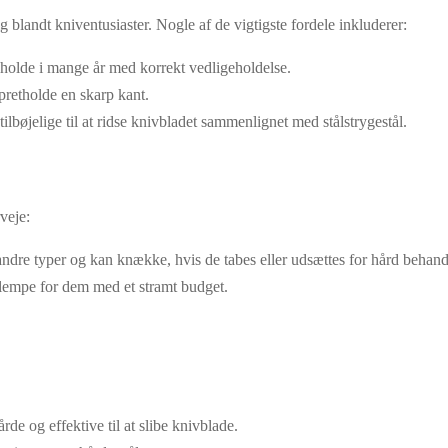
 blandt kniventusiaster. Nogle af de vigtigste fordele inkluderer:
holde i mange år med korrekt vedligeholdelse.
opretholde en skarp kant.
ilbøjelige til at ridse knivbladet sammenlignet med stålstrygestål.
veje:
dre typer og kan knække, hvis de tabes eller udsættes for hård behand
ulempe for dem med et stramt budget.
rde og effektive til at slibe knivblade.