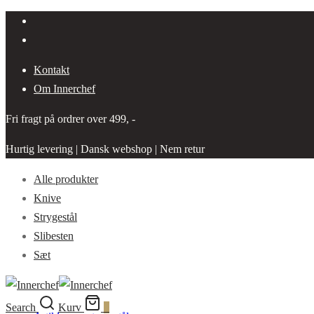
Kontakt
Om Innerchef
Fri fragt på ordrer over 499, -
Hurtig levering | Dansk webshop | Nem retur
Alle produkter
Knive
Strygestål
Slibesten
Sæt
Search
Kurv
0