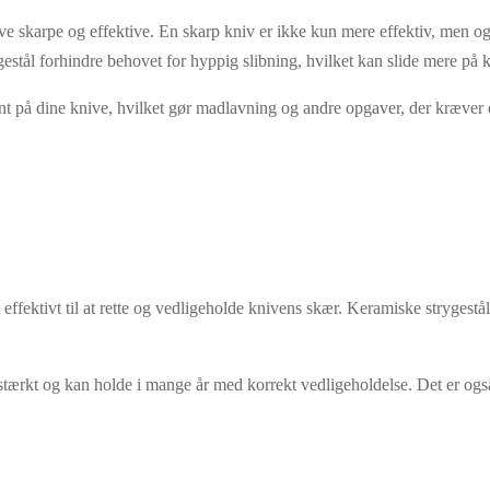
nive skarpe og effektive. En skarp kniv er ikke kun mere effektiv, men o
stål forhindre behovet for hyppig slibning, hvilket kan slide mere på k
t på dine knive, hvilket gør madlavning og andre opgaver, der kræver en
ffektivt til at rette og vedligeholde knivens skær. Keramiske strygestål 
idstærkt og kan holde i mange år med korrekt vedligeholdelse. Det er ogs