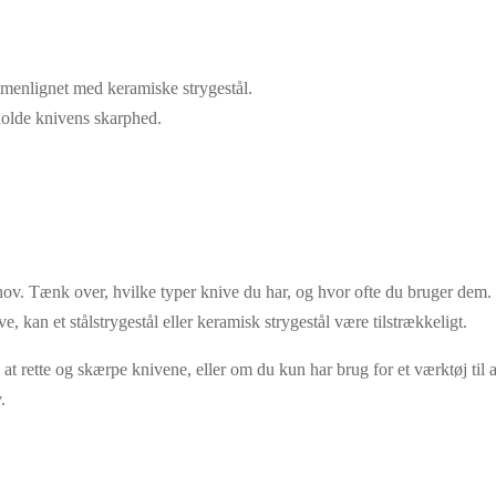
mmenlignet med keramiske strygestål.
olde knivens skarphed.
 behov. Tænk over, hvilke typer knive du har, og hvor ofte du bruger dem
 kan et stålstrygestål eller keramisk strygestål være tilstrækkeligt.
e at rette og skærpe knivene, eller om du kun har brug for et værktøj ti
.