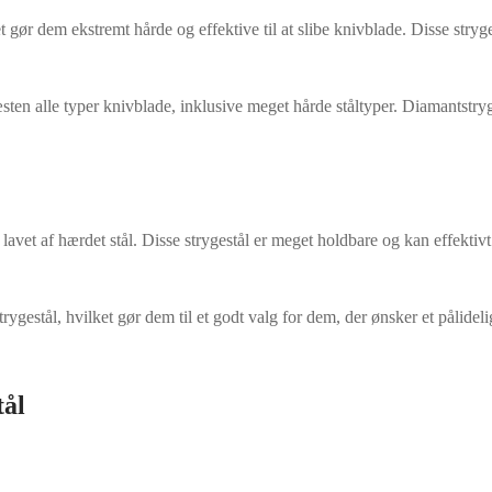
t gør dem ekstremt hårde og effektive til at slibe knivblade. Disse stryge
æsten alle typer knivblade, inklusive meget hårde ståltyper. Diamantstr
r lavet af hærdet stål. Disse strygestål er meget holdbare og kan effektiv
gestål, hvilket gør dem til et godt valg for dem, der ønsker et pålidel
tål