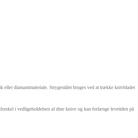
mik eller diamantmateriale. Strygestålet bruges ved at trække knivbladet
or forskel i vedligeholdelsen af dine knive og kan forlænge levetiden på