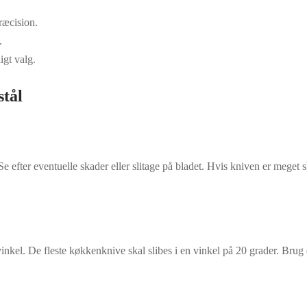
ræcision.
.
igt valg.
stål
. Se efter eventuelle skader eller slitage på bladet. Hvis kniven er meget
vinkel. De fleste køkkenknive skal slibes i en vinkel på 20 grader. Brug 