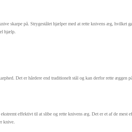
e knive skarpe på. Strygestålet hjælper med at rette knivens æg, hvilket 
l hjælp.
skarphed. Det er hårdere end traditionelt stål og kan derfor rette æggen
kstremt effektivt til at slibe og rette knivens æg. Det er et af de mest 
er knive.