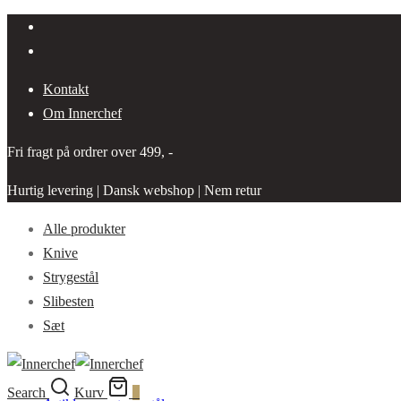
Kontakt
Om Innerchef
Fri fragt på ordrer over 499, -
Hurtig levering | Dansk webshop | Nem retur
Alle produkter
Knive
Strygestål
Slibesten
Sæt
Search
Kurv
0