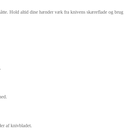
 måtte. Hold altid dine hænder væk fra knivens skæreflade og brug
.
hed.
er af knivbladet.