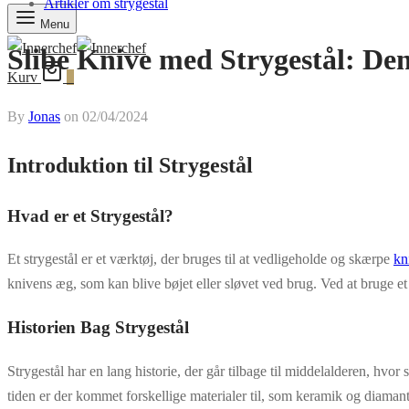
Artikler om strygestål
Menu
Slibe Knive med Strygestål: De
Kurv
0
By
Jonas
on
02/04/2024
Introduktion til Strygestål
Hvad er et Strygestål?
Et strygestål er et værktøj, der bruges til at vedligeholde og skærpe
kn
knivens æg, som kan blive bøjet eller sløvet ved brug. Ved at bruge e
Historien Bag Strygestål
Strygestål har en lang historie, der går tilbage til middelalderen, hvo
tiden er der kommet forskellige materialer til, som keramik og diamant,