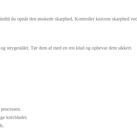
indtil du opnår den ønskede skarphed. Kontroller knivens skarphed ved a
 og strygestålet. Tør dem af med en ren klud og opbevar dem sikkert.
e processen.
ige knivbladet.
ds.