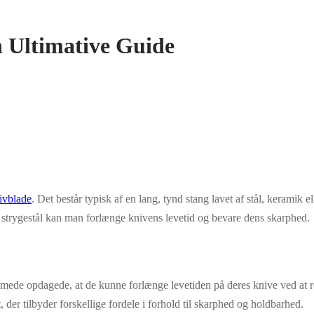
n Ultimative Guide
ivblade
. Det består typisk af en lang, tynd stang lavet af stål, keramik el
t strygestål kan man forlænge knivens levetid og bevare dens skarphed.
r smede opdagede, at de kunne forlænge levetiden på deres knive ved at r
 der tilbyder forskellige fordele i forhold til skarphed og holdbarhed.